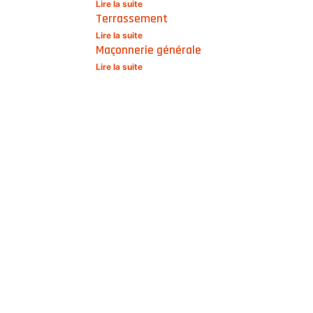
Lire la suite
Terrassement
Lire la suite
Maçonnerie générale
Lire la suite
Transformez Votre Espace en
Un Lieu D'Exception
À la recherche d'une rénovation de qualité qui
donnera vie à vos idées les plus audacieuses ?
Notre entreprise vous offre son savoir-faire
inégalé. Créativité, précision et engagement
sont nos maîtres-mots pour transformer
chaque espace en un lieu d'exception.
Découvrez comment nous pouvons
métamorphoser votre environnement.
Contactez-nous dès aujourd'hui !