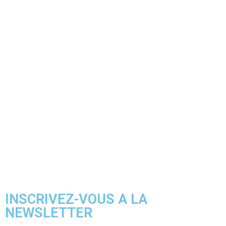
Transformez Votre Espace en
Un Lieu D'Exception
À la recherche d'une rénovation de qualité qui
donnera vie à vos idées les plus audacieuses ?
Notre entreprise vous offre son savoir-faire
inégalé. Créativité, précision et engagement
sont nos maîtres-mots pour transformer
chaque espace en un lieu d'exception.
Découvrez comment nous pouvons
métamorphoser votre environnement.
Contactez-nous dès aujourd'hui !
CONTACTEZ-NOUS
INSCRIVEZ-VOUS A LA
NEWSLETTER